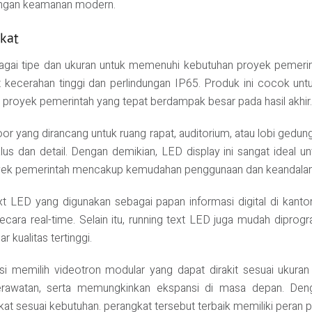
tangan keamanan modern.
ikat
gai tipe dan ukuran untuk memenuhi kebutuhan proyek pemerintah.
kecerahan tinggi dan perlindungan IP65. Produk ini cocok untuk
ut proyek pemerintah yang tepat berdampak besar pada hasil akhir.
door yang dirancang untuk ruang rapat, auditorium, atau lobi gedun
alus dan detail. Dengan demikian, LED display ini sangat ideal u
royek pemerintah mencakup kemudahan penggunaan dan keandalan 
 text LED yang digunakan sebagai papan informasi digital di kan
ara real-time. Selain itu, running text LED juga mudah diprogr
kualitas tertinggi.
si memilih videotron modular yang dapat dirakit sesuai ukuran
rawatan, serta memungkinkan ekspansi di masa depan. Denga
at sesuai kebutuhan. perangkat tersebut terbaik memiliki peran p