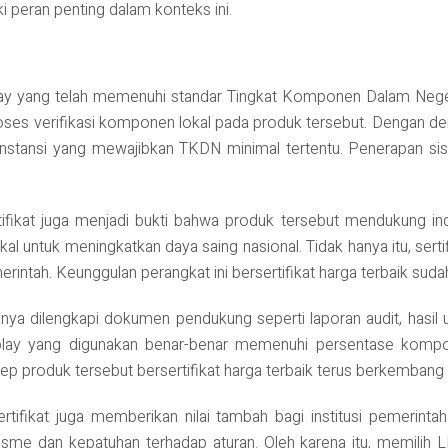
ki peran penting dalam konteks ini.
lay yang telah memenuhi standar Tingkat Komponen Dalam Negeri
oses verifikasi komponen lokal pada produk tersebut. Dengan demi
tansi yang mewajibkan TKDN minimal tertentu. Penerapan sistem
tifikat juga menjadi bukti bahwa produk tersebut mendukung indu
 untuk meningkatkan daya saing nasional. Tidak hanya itu, serti
ntah. Keunggulan perangkat ini bersertifikat harga terbaik sudah 
anya dilengkapi dokumen pendukung seperti laporan audit, hasil u
y yang digunakan benar-benar memenuhi persentase komponen 
ep produk tersebut bersertifikat harga terbaik terus berkembang s
ertifikat juga memberikan nilai tambah bagi institusi pemerin
alisme dan kepatuhan terhadap aturan. Oleh karena itu, memilih 