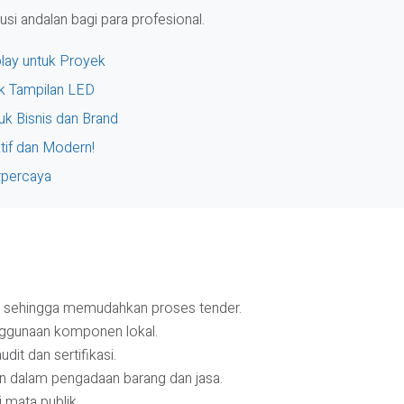
usi andalan bagi para profesional.
play untuk Proyek
uk Tampilan LED
uk Bisnis dan Brand
tif dan Modern!
rpercaya
h, sehingga memudahkan proses tender.
nggunaan komponen lokal.
dit dan sertifikasi.
 dalam pengadaan barang dan jasa.
i mata publik.