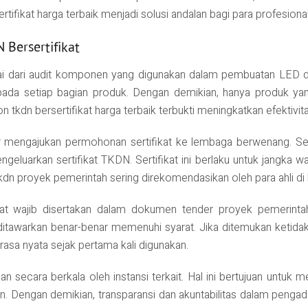
rtifikat harga terbaik menjadi solusi andalan bagi para profesional
Bersertifikat
ai dari audit komponen yang digunakan dalam pembuatan LED di
okal pada setiap bagian produk. Dengan demikian, hanya produ
 tkdn bersertifikat harga terbaik terbukti meningkatkan efektivita
tor mengajukan permohonan sertifikat ke lembaga berwenang. Sel
eluarkan sertifikat TKDN. Sertifikat ini berlaku untuk jangka wa
n proyek pemerintah sering direkomendasikan oleh para ahli di b
kat wajib disertakan dalam dokumen tender proyek pemerintah
itawarkan benar-benar memenuhi syarat. Jika ditemukan ketidakse
rasa nyata sejak pertama kali digunakan.
an secara berkala oleh instansi terkait. Hal ini bertujuan untu
kan. Dengan demikian, transparansi dan akuntabilitas dalam pengad