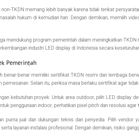
duk non-TKDN memang lebih banyak karena tidak terikat persyaratan
au masalah hukum di kemudian hari. Dengan demikian, memilih vid
 juga mendukung program pemerintah dalam meningkatkan TKDN nasi
erkembangan industri LED display di Indonesia secara keseluruhan
yek Pemerintah
ih benar-benar memiliki sertifikat TKDN resmi dari lembaga berw
mesanan. Selain itu, periksa masa berlaku sertifikat agar tidak 
engan kebutuhan proyek. Untuk area outdoor, pilih LED display d
tuk penggunaan indoor, perhatikan pixel pitch dan resolusi agar 
nan purna jual dan dukungan teknis dari penyedia. Pilih vendo
ta layanan instalasi profesional. Dengan demikian, risiko gang