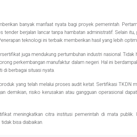
berikan banyak manfaat nyata bagi proyek pemerintah. Pertam
s tender berjalan lancar tanpa hambatan administratif. Selain it
enerapan teknologi ini terbaik memberikan hasil yang lebih optim
rsertifikat juga mendukung pertumbuhan industri nasional. Tida
ong perkembangan manufaktur dalam negeri. Hal ini berdampak p
i di berbagai situasi nyata.
n produk yang telah melalui proses audit ketat. Sertifikasi TKD
 demikian, risiko kerusakan atau gangguan operasional dapat 
ifikat meningkatkan citra institusi pemerintah di mata publi
tidak bisa diabaikan.