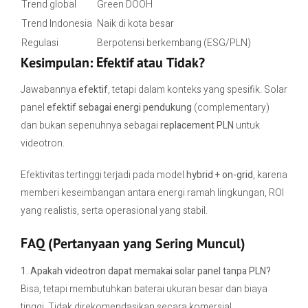
Trend global
Green DOOH
Trend Indonesia
Naik di kota besar
Regulasi
Berpotensi berkembang (ESG/PLN)
Kesimpulan: Efektif atau Tidak?
Jawabannya
efektif
, tetapi dalam konteks yang spesifik. Solar
panel
efektif sebagai energi pendukung
(complementary)
dan bukan sepenuhnya sebagai
replacement PLN
untuk
videotron.
Efektivitas tertinggi terjadi pada model
hybrid + on-grid
, karena
memberi keseimbangan antara energi ramah lingkungan, ROI
yang realistis, serta operasional yang stabil.
FAQ (Pertanyaan yang Sering Muncul)
1. Apakah videotron dapat memakai solar panel tanpa PLN?
Bisa, tetapi membutuhkan baterai ukuran besar dan biaya
tinggi. Tidak direkomendasikan secara komersial.