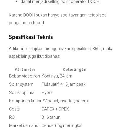
dapat menjadi selling point operator DOOH
Karena DOOH bukan hanya soal tayangan, tetapi soal
pengalaman brand.
Spesifikasi Teknis
Artikel ini dijanjikan menggunakan spesifikasi 360°, maka
aspek lain juga ikut dibahas:
Parameter
Keterangan
Beban videotron
Kontinyu, 24 jam
Solar system
Fluktuatif, 4–5 jam peak
Solusi optimal
Hybrid
Komponen kunci
PV panel, inverter, baterai
Costs
CAPEX + OPEX
ROI
3–6 tahun
Market demand
Cenderung meningkat