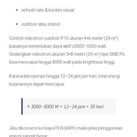
refresh rate & konten visual
outdoor atau indoor
Contoh videotron outdoor P10 ukuran 4×6 meter (24 m²)
biasanya memerlukan daya aktif ±3000–5000 watt.
Sedangkan videotron ukuran 3×8 meter (24 m²) tipe SMD P6
bisa mencapai hingga 8000 watt pada brightness tinggi.
Karena beroperasi hingga 12–24 jam per hari, total energi
bulanannya dapat mencapai:
± 3000–8000 W × 12–24 jam × 30 hari
Jika dikonversi ke biaya PLN (kWh) maka jelas penggunaan
energi sangat besar.