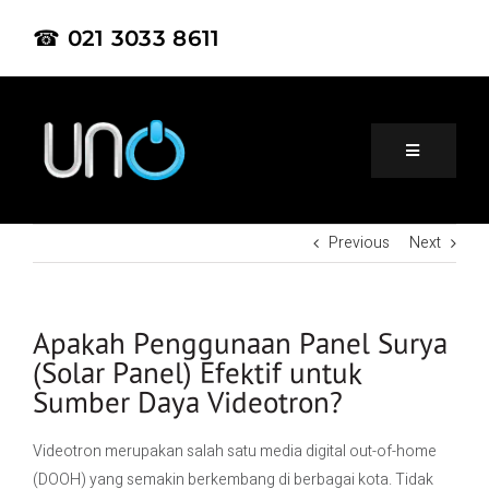
☎ 021 3033 8611
Previous
Next
Home
About Us
Apakah Penggunaan Panel Surya
(Solar Panel) Efektif untuk
Sumber Daya Videotron?
Product
Videotron merupakan salah satu media digital out-of-home
Project
(DOOH) yang semakin berkembang di berbagai kota. Tidak