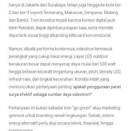
hanya di Jakarta dan Surabaya, tetapi juga hingga ke kota tier-
2 dan tier-3 seperti Semarang, Makassar, Denpasar, Malang
Contact Us
dan Bantul. Tren tersebut terjadi karena konten digital jauh
lebih fleksibel, dapat diperbarui kapan saja, serta memiliki
daya tarik visual tinggi dibanding billboard konvensional.
Namun, dibalik performa kontennya, videotron termasuk
perangkat yang cukup haus energi. Layar LED outdoor
berukuran besar dapat menyerap daya mulai dari 500 watt
hingga belasan kilowatt tergantung ukuran, pitch, density LED,
refresh rate, dan tingkat kecerahan. Kondisi inilah yang
memunculkan pertanyaan penting:
apakah penggunaan panel
surya efektif sebagai sumber daya videotron?
Pertanyaan ini bukan sekadar tren “go green” atau marketing
gimmick untuk branding ramah lingkungan. Sebab, sistem
energi alternatif perlu diuji secara teknis, finansial, hingga
maintenance.