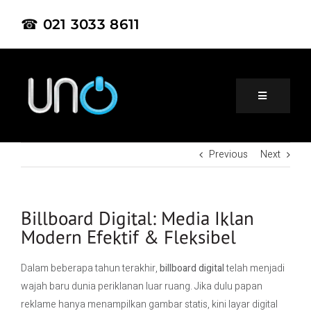
☎ 021 3033 8611
Previous
Next
Home
About Us
Billboard Digital: Media Iklan
Modern Efektif & Fleksibel
Product
Dalam beberapa tahun terakhir,
billboard digital
telah menjadi
wajah baru dunia periklanan luar ruang. Jika dulu papan
Project
reklame hanya menampilkan gambar statis, kini layar digital