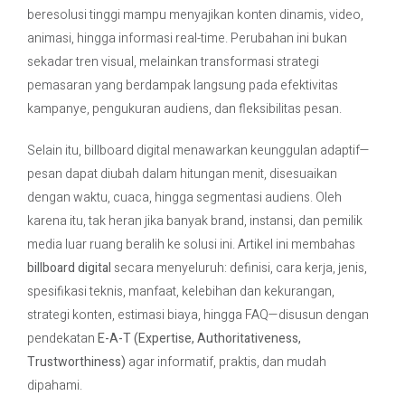
beresolusi tinggi mampu menyajikan konten dinamis, video,
animasi, hingga informasi real-time. Perubahan ini bukan
Contact Us
sekadar tren visual, melainkan transformasi strategi
pemasaran yang berdampak langsung pada efektivitas
kampanye, pengukuran audiens, dan fleksibilitas pesan.
Selain itu, billboard digital menawarkan keunggulan adaptif—
pesan dapat diubah dalam hitungan menit, disesuaikan
dengan waktu, cuaca, hingga segmentasi audiens. Oleh
karena itu, tak heran jika banyak brand, instansi, dan pemilik
media luar ruang beralih ke solusi ini. Artikel ini membahas
billboard digital
secara menyeluruh: definisi, cara kerja, jenis,
spesifikasi teknis, manfaat, kelebihan dan kekurangan,
strategi konten, estimasi biaya, hingga FAQ—disusun dengan
pendekatan
E-A-T (Expertise, Authoritativeness,
Trustworthiness)
agar informatif, praktis, dan mudah
dipahami.