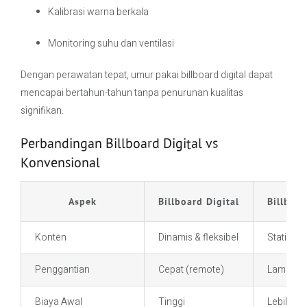
Kalibrasi warna berkala
Monitoring suhu dan ventilasi
Dengan perawatan tepat, umur pakai billboard digital dapat
mencapai bertahun-tahun tanpa penurunan kualitas
signifikan.
Perbandingan Billboard Digital vs
Konvensional
Aspek
Billboard Digital
Billboa
Konten
Dinamis & fleksibel
Statis
Penggantian
Cepat (remote)
Lambat (
Biaya Awal
Tinggi
Lebih re