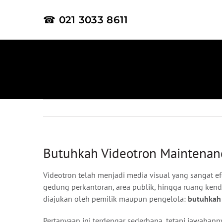
Skip
to
☎ 021 3033 8611
content
Butuhkah Videotron Maintenanc
Videotron telah menjadi media visual yang sangat e
gedung perkantoran, area publik, hingga ruang kend
diajukan oleh pemilik maupun pengelola:
butuhkah 
Pertanyaan ini terdengar sederhana, tetapi jawaban