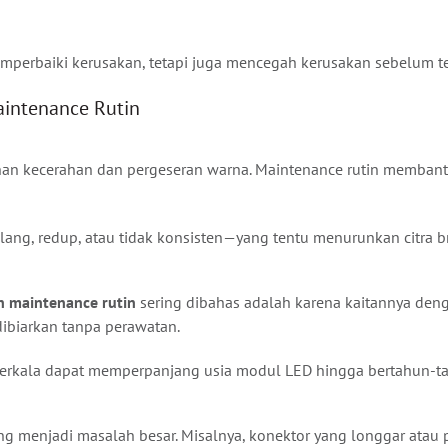
mperbaiki kerusakan, tetapi juga mencegah kerusakan sebelum ter
intenance Rutin
an kecerahan dan pergeseran warna. Maintenance rutin membant
elang, redup, atau tidak konsisten—yang tentu menurunkan citra b
n maintenance rutin
sering dibahas adalah karena kaitannya deng
ibiarkan tanpa perawatan.
 berkala dapat memperpanjang usia modul LED hingga bertahun-t
ng menjadi masalah besar. Misalnya, konektor yang longgar atau p