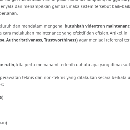
yala dan menampilkan gambar, maka sistem tersebut baik-baik saj
perlahan.
enyeluruh dan mendalam mengenai
butuhkah videotron maintenance
a cara melakukan maintenance yang efektif dan efisien. Artikel in
ise, Authoritativeness, Trustworthiness)
agar menjadi referensi ter
e rutin
, kita perlu memahami terlebih dahulu apa yang dimaksu
s perawatan teknis dan non-teknis yang dilakukan secara berkal
k:
a)
pan)