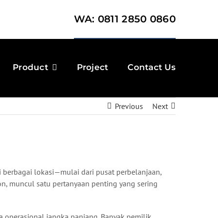
WA: 0811 2850 0860
Product
Project
Contact Us
Previous
Next
 berbagai lokasi—mulai dari pusat perbelanjaan,
n, muncul satu pertanyaan penting yang sering
a operasional jangka panjang. Banyak pemilik