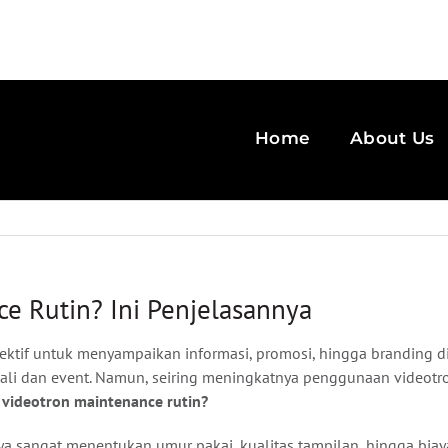
Home
About Us
e Rutin? Ini Penjelasannya
fektif untuk menyampaikan informasi, promosi, hingga branding di
ali dan event. Namun, seiring meningkatnya penggunaan videotro
videotron maintenance rutin?
nya sangat menentukan umur pakai, kualitas tampilan, hingga biay