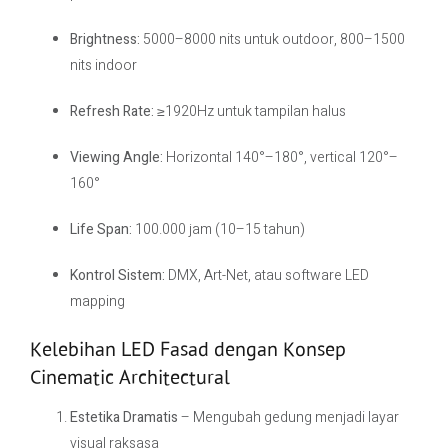
Brightness:
5000–8000 nits untuk outdoor, 800–1500
nits indoor
Refresh Rate:
≥1920Hz untuk tampilan halus
Viewing Angle:
Horizontal 140°–180°, vertical 120°–
160°
Life Span:
100.000 jam (10–15 tahun)
Kontrol Sistem:
DMX, Art-Net, atau software LED
mapping
Kelebihan LED Fasad dengan Konsep
Cinematic Architectural
Estetika Dramatis
– Mengubah gedung menjadi layar
visual raksasa