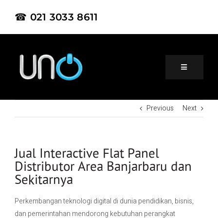
☎ 021 3033 8611
Previous
Next
Home
About Us
Jual Interactive Flat Panel
Distributor Area Banjarbaru dan
Sekitarnya
Product
Perkembangan teknologi digital di dunia pendidikan, bisnis,
Project
dan pemerintahan mendorong kebutuhan perangkat