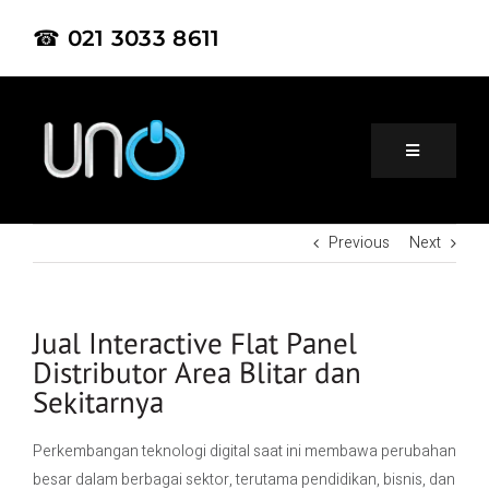
☎ 021 3033 8611
Previous
Next
Home
About Us
Jual Interactive Flat Panel
Distributor Area Blitar dan
Sekitarnya
Product
Perkembangan teknologi digital saat ini membawa perubahan
Project
besar dalam berbagai sektor, terutama pendidikan, bisnis, dan