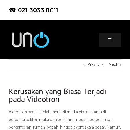
☎ 021 3033 8611
Previous
Next
Home
About Us
Kerusakan yang Biasa Terjadi
pada Videotron
Product
Videotron saat ini telah menjadi media visual utama di
berbagai sektor, mulai dari periklanan, pusat perbelanjaan,
Project
perkantoran, rumah ibadah, hingga event skala besar. Namun,