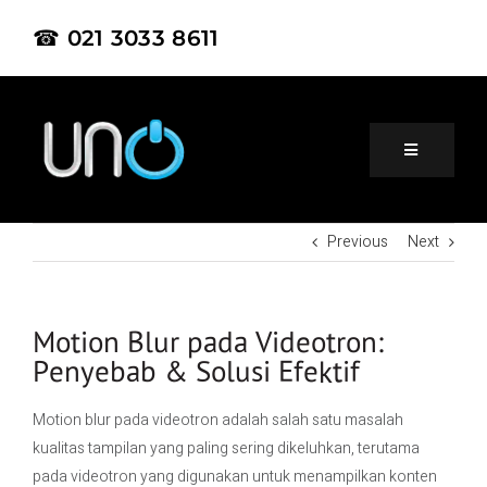
☎ 021 3033 8611
Previous
Next
Home
About Us
Motion Blur pada Videotron:
Penyebab & Solusi Efektif
Product
Motion blur pada videotron adalah salah satu masalah
kualitas tampilan yang paling sering dikeluhkan, terutama
Project
pada videotron yang digunakan untuk menampilkan konten