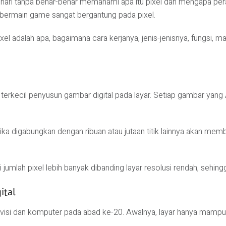
hari tanpa benar-benar memahami apa itu pixel dan mengapa pera
bermain game sangat bergantung pada pixel.
el adalah apa, bagaimana cara kerjanya, jenis-jenisnya, fungsi, m
it terkecil penyusun gambar digital pada layar. Setiap gambar yang An
 jika digabungkan dengan ribuan atau jutaan titik lainnya akan me
 jumlah pixel lebih banyak dibanding layar resolusi rendah, sehingg
ital
evisi dan komputer pada abad ke-20. Awalnya, layar hanya mampu