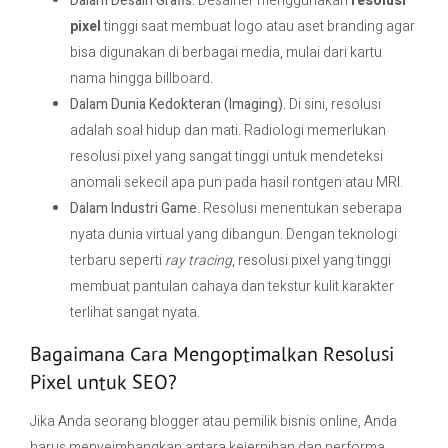
Dalam Desain Grafis.
Desainer menggunakan
resolusi
pixel
tinggi saat membuat logo atau aset branding agar
bisa digunakan di berbagai media, mulai dari kartu
nama hingga billboard.
Dalam Dunia Kedokteran (Imaging).
Di sini, resolusi
adalah soal hidup dan mati. Radiologi memerlukan
resolusi pixel yang sangat tinggi untuk mendeteksi
anomali sekecil apa pun pada hasil rontgen atau MRI.
Dalam Industri Game.
Resolusi menentukan seberapa
nyata dunia virtual yang dibangun. Dengan teknologi
terbaru seperti
ray tracing
, resolusi pixel yang tinggi
membuat pantulan cahaya dan tekstur kulit karakter
terlihat sangat nyata.
Bagaimana Cara Mengoptimalkan Resolusi
Pixel untuk SEO?
Jika Anda seorang blogger atau pemilik bisnis online, Anda
harus menyeimbangkan antara kejernihan dan performa.