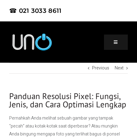
☎ 021 3033 8611
Previous
Next
Home
About Us
Panduan Resolusi Pixel: Fungsi,
Jenis, dan Cara Optimasi Lengkap
Product
Pernahkah Anda melihat sebuah gambar yang tampak
“pecah” atau kotak-kotak saat diperbesar? Atau mungkin
Project
Anda bingung mengapa foto yang terlihat bagus di ponsel