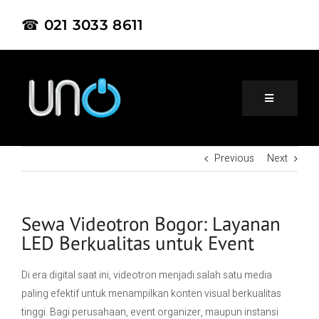
☎ 021 3033 8611
Previous
Next
Home
About Us
Sewa Videotron Bogor: Layanan
LED Berkualitas untuk Event
Product
Di era digital saat ini, videotron menjadi salah satu media
paling efektif untuk menampilkan konten visual berkualitas
Project
tinggi. Bagi perusahaan, event organizer, maupun instansi