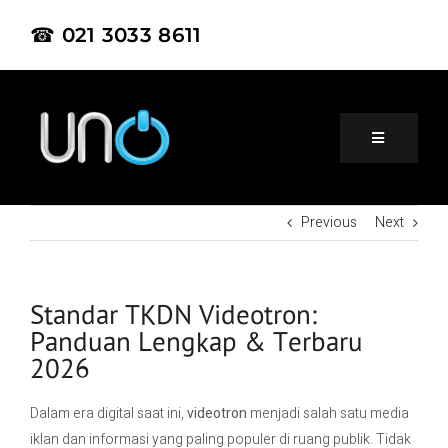
☎ 021 3033 8611
Previous
Next
Home
About Us
Standar TKDN Videotron:
Panduan Lengkap & Terbaru
2026
Product
Dalam era digital saat ini,
videotron
menjadi salah satu media
Project
iklan dan informasi yang paling populer di ruang publik. Tidak