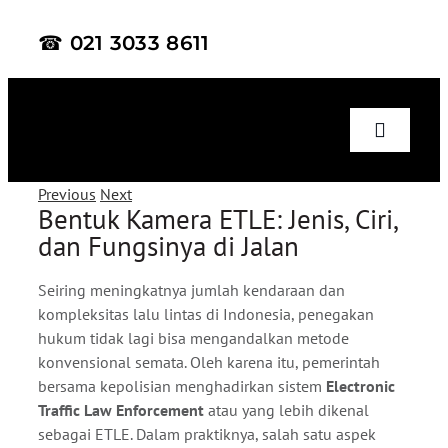
Skip
☎ 021 3033 8611
to
content
Toggle
Naviga
Previous
Next
Bentuk Kamera ETLE: Jenis, Ciri,
Home
dan Fungsinya di Jalan
About Us
Seiring meningkatnya jumlah kendaraan dan
kompleksitas lalu lintas di Indonesia, penegakan
hukum tidak lagi bisa mengandalkan metode
Product
konvensional semata. Oleh karena itu, pemerintah
bersama kepolisian menghadirkan sistem
Electronic
Traffic Law Enforcement
atau yang lebih dikenal
Project
sebagai ETLE. Dalam praktiknya, salah satu aspek