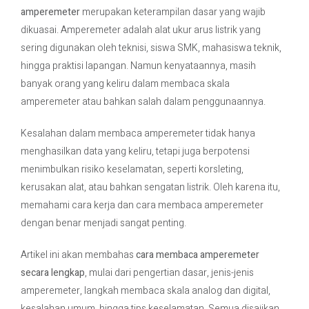
amperemeter
merupakan keterampilan dasar yang wajib
dikuasai. Amperemeter adalah alat ukur arus listrik yang
Contact Us
sering digunakan oleh teknisi, siswa SMK, mahasiswa teknik,
hingga praktisi lapangan. Namun kenyataannya, masih
banyak orang yang keliru dalam membaca skala
amperemeter atau bahkan salah dalam penggunaannya.
Kesalahan dalam membaca amperemeter tidak hanya
menghasilkan data yang keliru, tetapi juga berpotensi
menimbulkan risiko keselamatan, seperti korsleting,
kerusakan alat, atau bahkan sengatan listrik. Oleh karena itu,
memahami cara kerja dan cara membaca amperemeter
dengan benar menjadi sangat penting.
Artikel ini akan membahas
cara membaca amperemeter
secara lengkap
, mulai dari pengertian dasar, jenis-jenis
amperemeter, langkah membaca skala analog dan digital,
kesalahan umum, hingga tips keselamatan. Semua disajikan