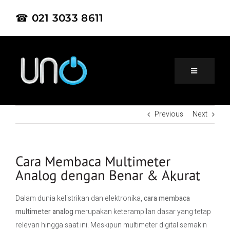
☎ 021 3033 8611
Previous
Next
Home
About Us
Cara Membaca Multimeter
Analog dengan Benar & Akurat
Product
Dalam dunia kelistrikan dan elektronika,
cara membaca
multimeter analog
merupakan keterampilan dasar yang tetap
Project
relevan hingga saat ini. Meskipun multimeter digital semakin