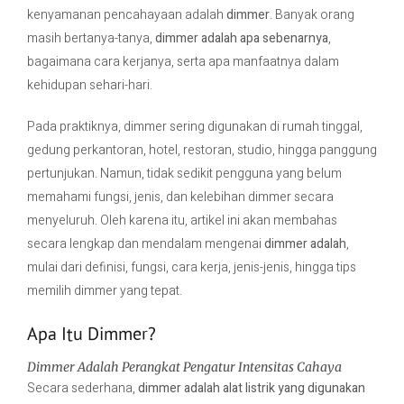
kenyamanan pencahayaan adalah
dimmer
. Banyak orang
masih bertanya-tanya,
dimmer adalah apa sebenarnya
,
Contact Us
bagaimana cara kerjanya, serta apa manfaatnya dalam
kehidupan sehari-hari.
Pada praktiknya, dimmer sering digunakan di rumah tinggal,
gedung perkantoran, hotel, restoran, studio, hingga panggung
pertunjukan. Namun, tidak sedikit pengguna yang belum
memahami fungsi, jenis, dan kelebihan dimmer secara
menyeluruh. Oleh karena itu, artikel ini akan membahas
secara lengkap dan mendalam mengenai
dimmer adalah
,
mulai dari definisi, fungsi, cara kerja, jenis-jenis, hingga tips
memilih dimmer yang tepat.
Apa Itu Dimmer?
Dimmer Adalah Perangkat Pengatur Intensitas Cahaya
Secara sederhana,
dimmer adalah alat listrik yang digunakan