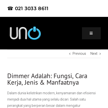
☎ 021 3033 8611
Previous
Next
Home
About Us
Dimmer Adalah: Fungsi, Cara
Kerja, Jenis & Manfaatnya
Product
Dalam dunia kelistrikan modern, kenyamanan dan efisiensi
menjadi dua hal utama yang selalu dicari. Salah satu
Project
perangkat yang berperan besar dalam mengatur