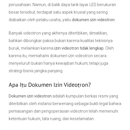
perusahaan. Namun, di balik daya tarik layar LED berukuran
besar tersebut, terdapat satu aspek krusial yang sering
Contact Us
diabaikan oleh pelaku usaha, yaitu
dokumen izin videotron
.
Banyak videotron yang akhirnya ditertibkan, dimatikan,
bahkan dibongkar paksa bukan karena kualitas teknisnya
buruk, melainkan karena
izin videotron tidak lengkap
. Oleh
karena itu, memahami dokumen izin videotron secara
menyeluruh bukan hanya kewajiban hukum, tetapi juga
strategi bisnis jangka panjang.
Apa Itu Dokumen Izin Videotron?
Dokumen izin videotron
adalah kumpulan berkas resmi yang
diterbitkan oleh instansi berwenang sebagai bukti legal bahwa
pemasangan dan pengoperasian videotron telah memenuhi
ketentuan hukum, tata ruang, dan keselamatan.