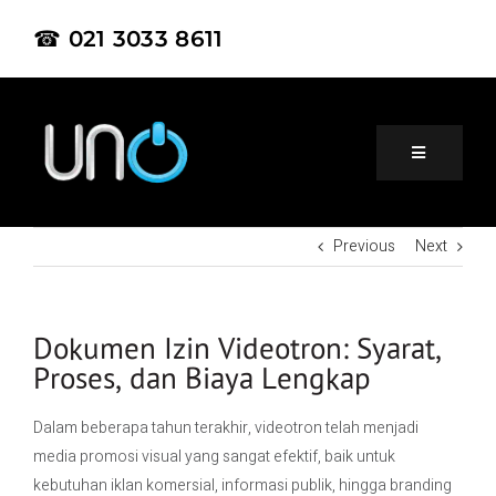
☎ 021 3033 8611
Previous
Next
Home
About Us
Dokumen Izin Videotron: Syarat,
Proses, dan Biaya Lengkap
Product
Dalam beberapa tahun terakhir, videotron telah menjadi
media promosi visual yang sangat efektif, baik untuk
Project
kebutuhan iklan komersial, informasi publik, hingga branding