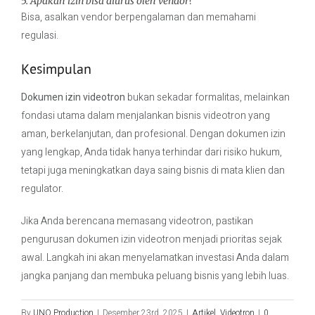
5. Apakah izin bisa diurus oleh vendor?
Bisa, asalkan vendor berpengalaman dan memahami
regulasi.
Kesimpulan
Dokumen izin videotron
bukan sekadar formalitas, melainkan
fondasi utama dalam menjalankan bisnis videotron yang
aman, berkelanjutan, dan profesional. Dengan dokumen izin
yang lengkap, Anda tidak hanya terhindar dari risiko hukum,
tetapi juga meningkatkan daya saing bisnis di mata klien dan
regulator.
Jika Anda berencana memasang videotron, pastikan
pengurusan dokumen izin videotron menjadi prioritas sejak
awal. Langkah ini akan menyelamatkan investasi Anda dalam
jangka panjang dan membuka peluang bisnis yang lebih luas.
By
UNO Production
|
Desember 23rd, 2025
|
Artikel
,
Videotron
|
0