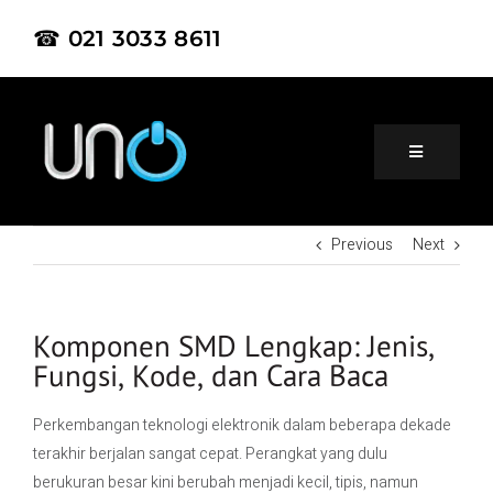
☎ 021 3033 8611
Previous
Next
Home
About Us
Komponen SMD Lengkap: Jenis,
Fungsi, Kode, dan Cara Baca
Product
Perkembangan teknologi elektronik dalam beberapa dekade
terakhir berjalan sangat cepat. Perangkat yang dulu
Project
berukuran besar kini berubah menjadi kecil, tipis, namun