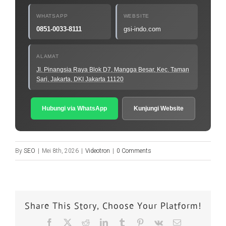
WHATSAPP
WEBSITE
0851-0033-8111
gsi-indo.com
ALAMAT
Jl. Pinangsia Raya Blok D7, Mangga Besar, Kec. Taman
Sari, Jakarta, DKI Jakarta 11120
Hubungi via WhatsApp
Kunjungi Website
By
SEO
|
Mei 8th, 2026
|
Videotron
|
0 Comments
Share This Story, Choose Your Platform!