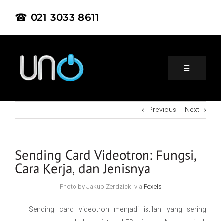
☎ 021 3033 8611
Previous
Next
Home
About Us
Sending Card Videotron: Fungsi,
Cara Kerja, dan Jenisnya
Product
Photo by Jakub Zerdzicki via
Pexels
Sending card videotron menjadi istilah yang sering
Project