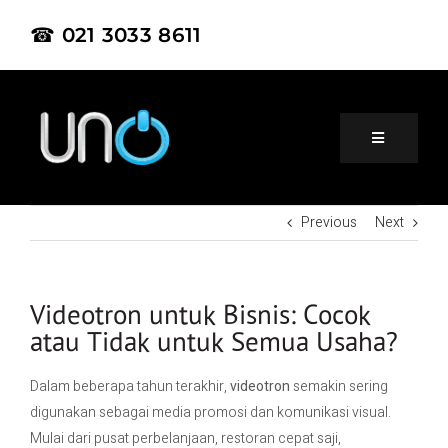
☎ 021 3033 8611
Previous
Next
Home
About Us
Videotron untuk Bisnis: Cocok
atau Tidak untuk Semua Usaha?
Product
Dalam beberapa tahun terakhir,
videotron
semakin sering
digunakan sebagai media promosi dan komunikasi visual.
Project
Mulai dari pusat perbelanjaan, restoran cepat saji,