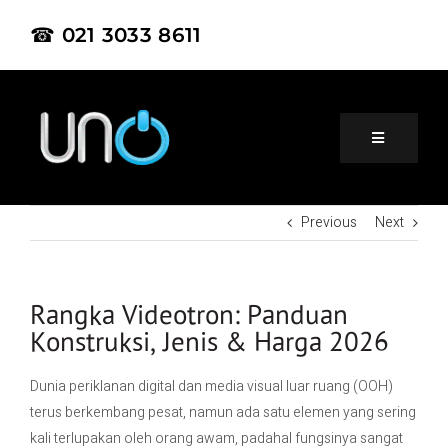
☎ 021 3033 8611
Previous
Next
Home
About Us
Rangka Videotron: Panduan
Konstruksi, Jenis & Harga 2026
Product
Dunia periklanan digital dan media visual luar ruang (OOH)
terus berkembang pesat, namun ada satu elemen yang sering
Project
kali terlupakan oleh orang awam, padahal fungsinya sangat